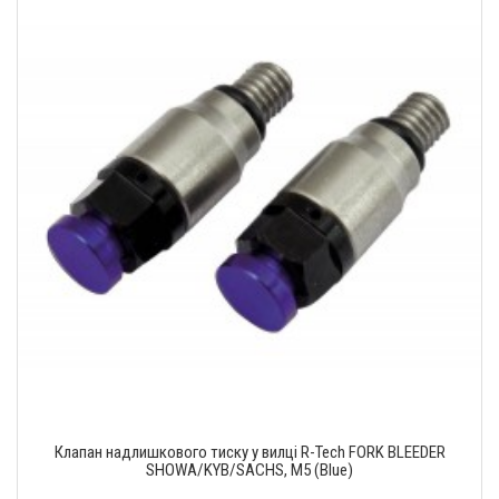
Клапан надлишкового тиску у вилці R-Tech FORK BLEEDER
SHOWA/KYB/SACHS, M5 (Bluе)