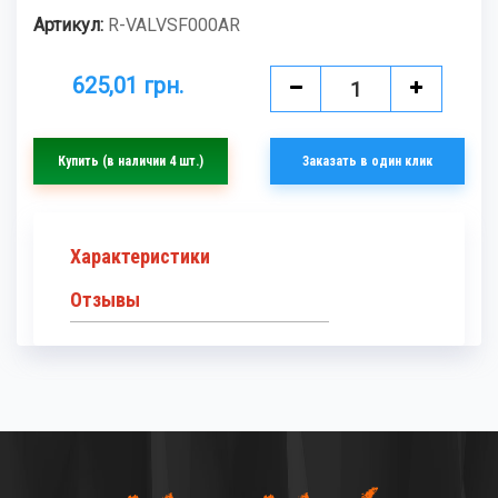
Артикул:
R-VALVSF000AR
625,01 грн.
Купить
(в наличии 4 шт.)
Заказать в один клик
Характеристики
Отзывы
Оставьте отзыв
первым!
СИСТЕМА ВПУСКА/
ГРУППА
КАРБЮРАТОР
БРЕНД
R-TECH